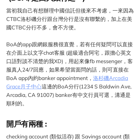
當初我自己有想辦理中國信託但後來不考慮，一來因為
CTBC洛杉磯分行跟台灣分行是沒有聯繫的，加上在美
國CTBC分行不多，會不方便。
BoA的app跟網銀服務很直覺，若有任何疑問可以直接
在介面上以文字chat客服 (超級適合阿宅，跟擔心英文
口語對談不清楚的我XD)，用起來像fb messenger，客
服真人24/7回應，如果希望當面問的話，則可直接在
BoA app內約banker appointment，
洛杉磯Arcadia
Grace月子中心
這邊的BoA分行(1234 S Baldwin Ave,
Arcadia, CA 91007) banker有中文行員可選，溝通是
順利的。
開戶有兩種 :
checking account (類似活存) 跟 Savings account (類