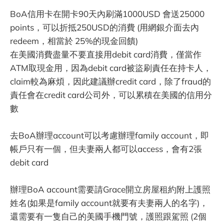
BoA信用卡在開卡90天內刷滿1000USD 會送25000
points，可以折抵250USD的消費 (用網銀介面去內
redeem，相當於 25%的現金回饋)
在美國消費盡量不要直接用debit card消費，僅當作
ATM取現金用，因為debit card被盜刷責任在持卡人，
claim較為麻煩，因此建議辦credit card，除了fraud的
責任會在credit card公司外，可以累積在美國的信用分
數
去BoA辦理account可以考慮辦理family account，即
帳戶只有一個，但夫妻兩人都可以access，會有2張
debit card
辦理BoA account需要請Grace開立房屋租約附上護照
姓名(如果是family account就要有夫妻兩人的名字)，
還需要有一隻自己的美國手機門號，護照跟駕照 (2個