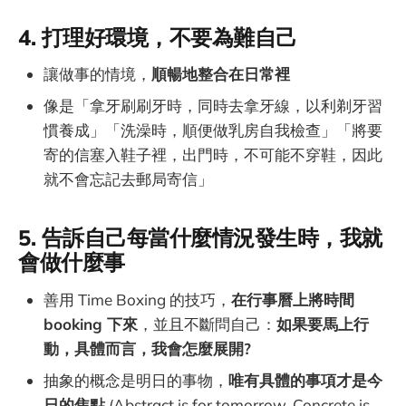
4. 打理好環境，不要為難自己
讓做事的情境，
順暢地整合在日常裡
像是「拿牙刷刷牙時，同時去拿牙線，以利剃牙習
慣養成」「洗澡時，順便做乳房自我檢查」「將要
寄的信塞入鞋子裡，出門時，不可能不穿鞋，因此
就不會忘記去郵局寄信」
5. 告訴自己每當什麼情況發生時，我就
會做什麼事
善用 Time Boxing 的技巧，
在行事曆上將時間
booking 下來
，並且不斷問自己：
如果要馬上行
動，具體而言，我會怎麼展開?
抽象的概念是明日的事物，
唯有具體的事項才是今
日的焦點
(Abstract is for tomorrow, Concrete is