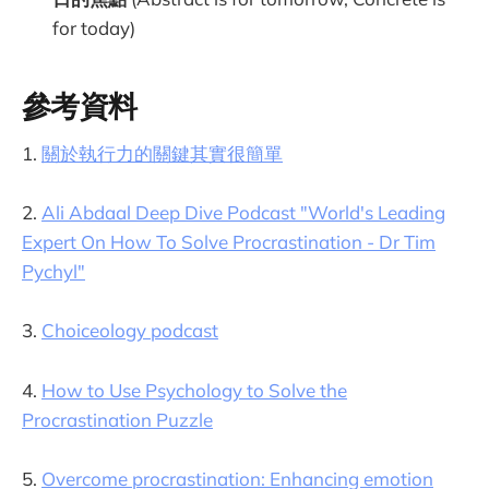
for today)
參考資料
1.
關於執行力的關鍵其實很簡單
2.
Ali Abdaal Deep Dive Podcast "World's Leading
Expert On How To Solve Procrastination - Dr Tim
Pychyl"
3.
Choiceology podcast
4.
How to Use Psychology to Solve the
Procrastination Puzzle
5.
Overcome procrastination: Enhancing emotion