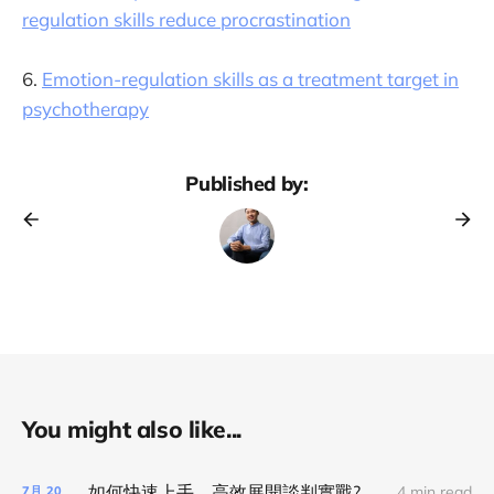
regulation skills reduce procrastination
6.
Emotion-regulation skills as a treatment target in
psychotherapy
Published by:
You might also like...
如何快速上手，高效展開談判實戰?
4 min read
7月
20