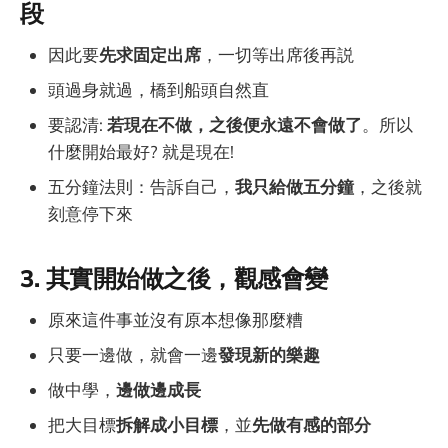
段
因此要
先求固定出席
，一切等出席後再説
頭過身就過，橋到船頭自然直
要認清:
若現在不做，之後便永遠不會做了
。所以
什麼開始最好? 就是現在!
五分鐘法則：告訴自己，
我只給做五分鐘
，之後就
刻意停下來
3. 其實開始做之後，觀感會變
原來這件事並沒有原本想像那麼糟
只要一邊做，就會一邊
發現新的樂趣
做中學，
邊做邊成長
把大目標
拆解成小目標
，並
先做有感的部分