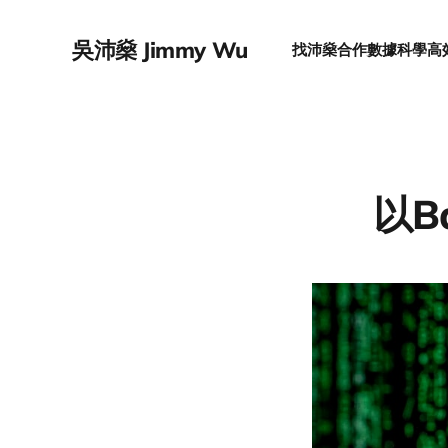
吳沛燊 Jimmy Wu
找沛燊合作
數據科學
高
以B