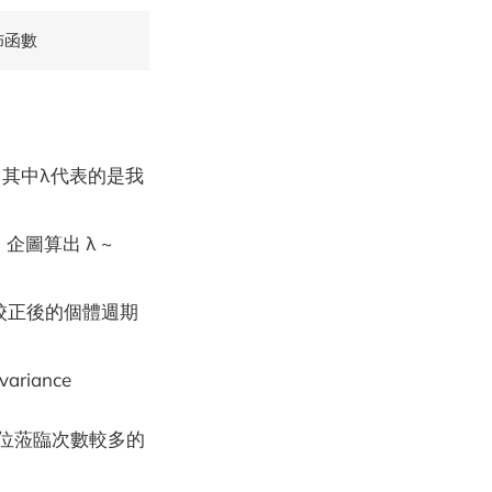
佈函數
)。其中λ代表的是我
圖算出 λ ~
體大樣本校正後的個體週期
iance
一位蒞臨次數較多的