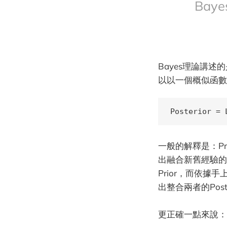
Ba
Bayes理論講述的是先驗
以以一個概似函數(Lik
Posterior = 
一般的解釋是：Pr
出融合新舊經驗的
Prior，而依據
出整合兩者的Poste
更正確一點來說：