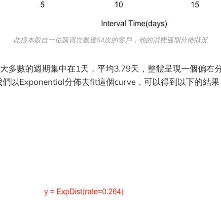
此樣本取自一位購買次數達64次的客戶，他的消費週期分佈狀況
大多數的週期集中在1天，平均3.79天，整體呈現一個偏右分佈
)，若我們以Exponential分佈去fit這個curve，可以得到以下的結