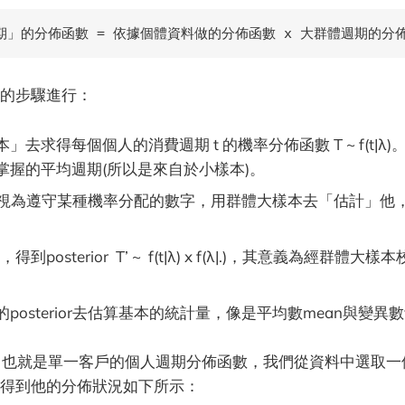
期」的分佈函數 = 依據個體資料做的分佈函數 x 大群體週期的分
的步驟進行：
」去求得每個個人的消費週期 t 的機率分佈函數 T ~ f(t|λ
掌握的平均週期(所以是來自於小樣本)。
 視為遵守某種機率分配的數字，用群體大樣本去「估計」他，企
乘，得到posterior T’ ~ f(t|λ) x f(λ|.)，其意義為經群
osterior去估算基本的統計量，像是平均數mean與變異數var
|λ)，也就是單一客戶的個人週期分佈函數，我們從資料中選取
得到他的分佈狀況如下所示：