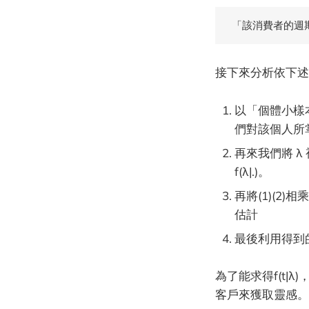
「該消費者的週
接下來分析依下述
以「個體小樣本
們對該個人所
再來我們將 λ
f(λ|.)。
再將(1)(2)相
估計
最後利用得到的p
為了能求得f(t
客戶來獲取靈感。