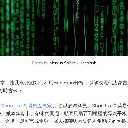
Photo by
Markus Spiske
/
Unsplash
章，讓我來介紹如何利用Bayesian分析，以解決現代店家
客何時會來？
自
Sharelike 會員集點專家
所提供的資料集。Sharelike享
決「紙本集點卡」帶來的問題 - 顧客只需要到櫃檯的專屬平
」之後，即可完成集點，省去攜帶與丟失紙本集點卡的困擾