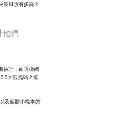
決策風險有多高？
計他們
期估計，而這樣總
2.5天蒞臨嗎？這
，以及個體小樣本的