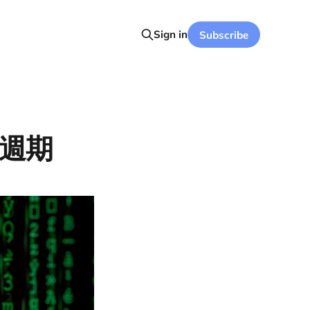
Sign in
Subscribe
費週期