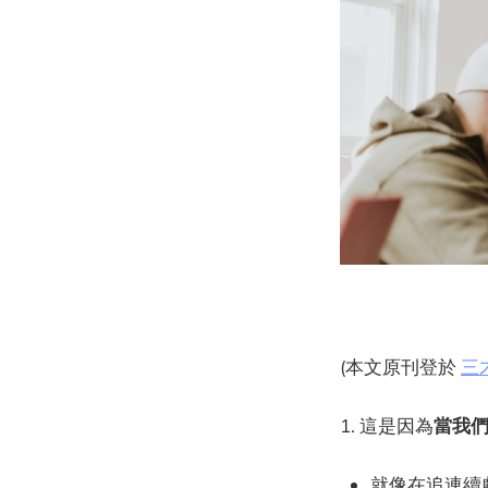
(本文原刊登於
三才
1. 這是因為
當我
就像在追連續