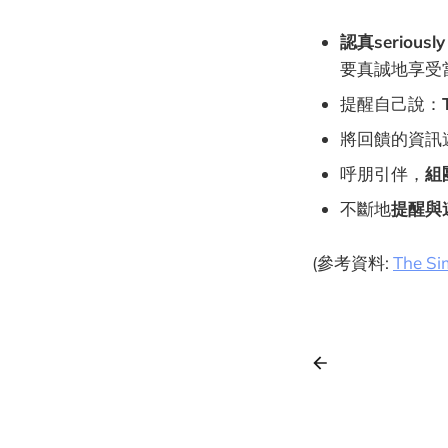
認真seriously 
要真誠地享受
提醒自己說：
將回饋的資訊
呼朋引伴，
組
不斷地
提醒與
(參考資料:
The Si