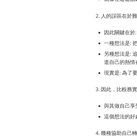
2. 人的誤區在
因此關鍵在於
一種想法是: 
另種想法是:
道自己的熱情
現實是: 為
3. 因此，比較務
與其做自己享
這個想法的好
4. 幾種協助自