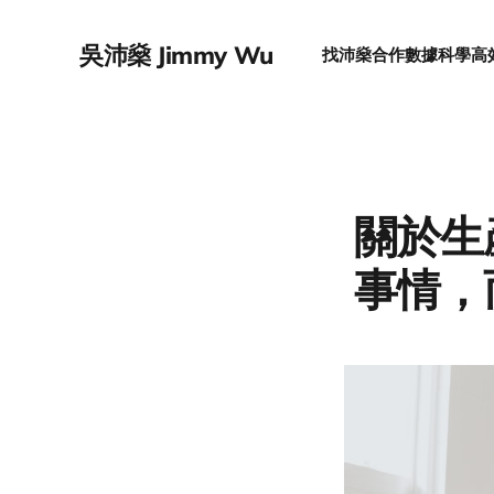
吳沛燊 Jimmy Wu
找沛燊合作
數據科學
高
關於生
事情，